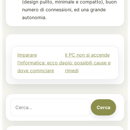
(design pulito, minimale e compatto), buon
numero di connessioni, ed una grande
autonomia.
Imparare
Il PC non si accende
Navigazione articoli
l’informatica: ecco da
più: possibili cause e
dove cominciare
rimedi
Cerca:
Cerca