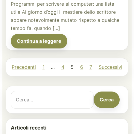
Programmi per scrivere al computer: una lista
utile Al giorno d’oggi il mestiere dello scrittore
appare notevolmente mutato rispetto a qualche
tempo fa, quando […]
Continua a leggere
Precedenti
1
…
4
5
6
7
Successivi
Paginazione degli articoli
Cerca:
Cerca
Articoli recenti